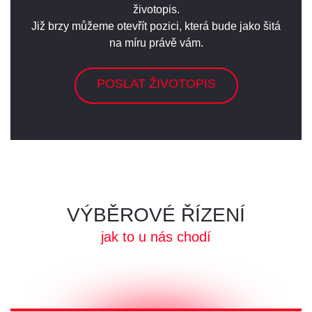
životopis.
Již brzy můžeme otevřít pozici, která bude jako šitá
na míru právě vám.
POSLAT ŽIVOTOPIS
VÝBĚROVÉ ŘÍZENÍ
jak to u nás chodí